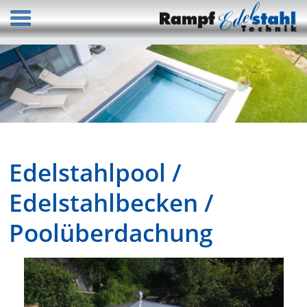
Edelstahlpool /
Edelstahlbecken /
Poolüberdachung