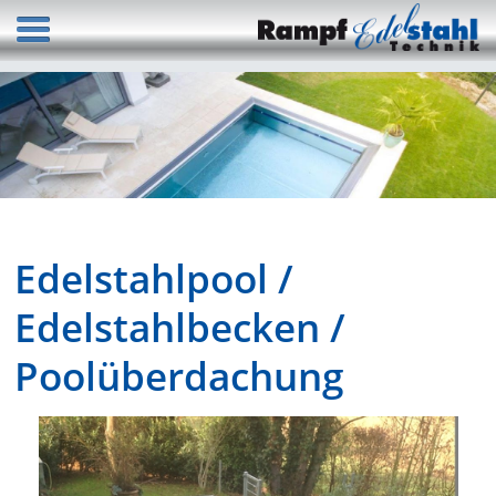
Edelstahlpool /
Edelstahlbecken /
Poolüberdachung