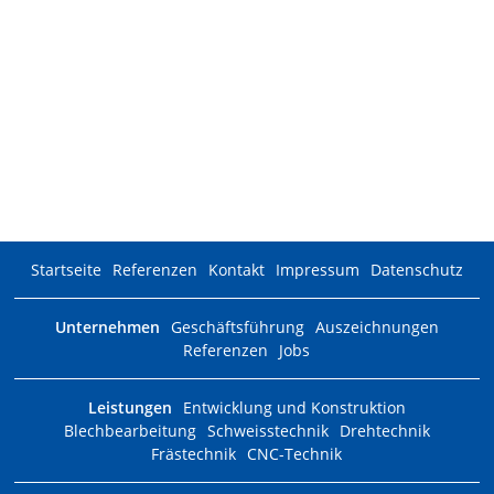
Edelstahlpool
Größe: 7,00 x 2,20m
Auskleidung - Skimmer
Startseite
Referenzen
Kontakt
Impressum
Datenschutz
Unternehmen
Geschäftsführung
Auszeichnungen
Referenzen
Jobs
Leistungen
Entwicklung und Konstruktion
Blechbearbeitung
Schweisstechnik
Drehtechnik
Frästechnik
CNC-Technik