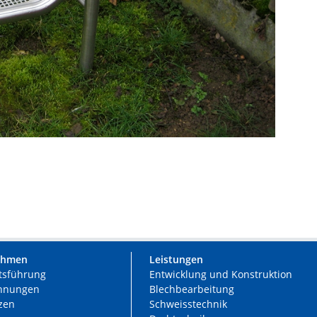
ehmen
Leistungen
tsführung
Entwicklung und Konstruktion
chnungen
Blechbearbeitung
zen
Schweisstechnik