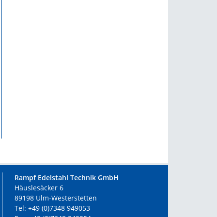
Rampf Edelstahl Technik GmbH
Häuslesäcker 6
89198 Ulm-Westerstetten
Tel: +49 (0)7348 949053