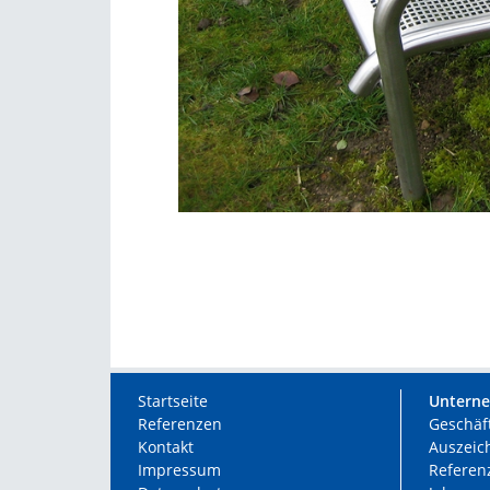
Startseite
Untern
Referenzen
Geschäf
Kontakt
Auszei
Impressum
Referen