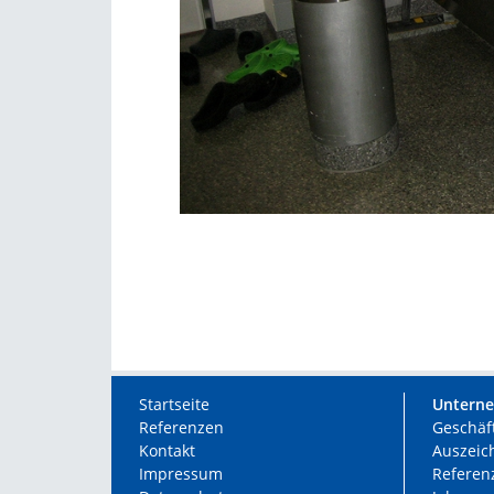
Startseite
Untern
Referenzen
Geschäf
Kontakt
Auszei
Impressum
Referen